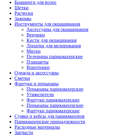
Брашинги для волос
Щетки
Расчески
Зажимы
Инструменты для окрашивания
Аксессуары для окрашивания
Венчики
Кисти для окрашивания
Лопатки для мелирования
Миски
Пелерины парикмахерские
Планшеты
Воротники
Одежда и аксессуары
Сметки
Фартуки и пеньюары
Пеньюары парикмахерские
Утяжелители
Фартуки парикмахерские
Пеньюары парикмахерские
Фартуки парикмахерские
Сумки и кейсы для парикмахеров
Парикмахерские принадлежности
Расходные материалы
Запчасти