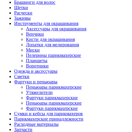
Брашинги для волос
Щетки
Расчески
Зажимы
Инструменты для окрашивания
Аксессуары для окрашивания
Венчики
Кисти для окрашивания
Лопатки для мелирования
Миски
Пелерины парикмахерские
Планшеты
Воротники
Одежда и аксессуары
Сметки
Фартуки и пеньюары
Пеньюары парикмахерские
Утяжелители
Фартуки парикмахерские
Пеньюары парикмахерские
Фартуки парикмахерские
Сумки и кейсы для парикмахеров
Парикмахерские принадлежности
Расходные материалы
Запчасти