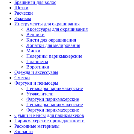
Брашинги для волос
Щетки
Расчески
Зажимы
Инструменты для окрашивания
Аксессуары для окрашивания
Венчики
Кисти для окрашивания
Лопатки для мелирования
Миски
Пелерины парикмахерские
Планшеты
Воротники
Одежда и аксессуары
Сметки
Фартуки и пеньюары
Пеньюары парикмахерские
Утяжелители
Фартуки парикмахерские
Пеньюары парикмахерские
Фартуки парикмахерские
Сумки и кейсы для парикмахеров
Парикмахерские принадлежности
Расходные материалы
Запчасти