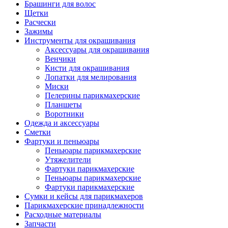
Брашинги для волос
Щетки
Расчески
Зажимы
Инструменты для окрашивания
Аксессуары для окрашивания
Венчики
Кисти для окрашивания
Лопатки для мелирования
Миски
Пелерины парикмахерские
Планшеты
Воротники
Одежда и аксессуары
Сметки
Фартуки и пеньюары
Пеньюары парикмахерские
Утяжелители
Фартуки парикмахерские
Пеньюары парикмахерские
Фартуки парикмахерские
Сумки и кейсы для парикмахеров
Парикмахерские принадлежности
Расходные материалы
Запчасти