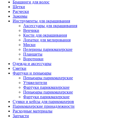
Брашинги для волос
Щетки
Расчески
Зажимы
Инструменты для окрашивания
Аксессуары для окрашивания
Венчики
Кисти для окрашивания
Лопатки для мелирования
Миски
Пелерины парикмахерские
Планшеты
Воротники
Одежда и аксессуары
Сметки
Фартуки и пеньюары
Пеньюары парикмахерские
Утяжелители
Фартуки парикмахерские
Пеньюары парикмахерские
Фартуки парикмахерские
Сумки и кейсы для парикмахеров
Парикмахерские принадлежности
Расходные материалы
Запчасти