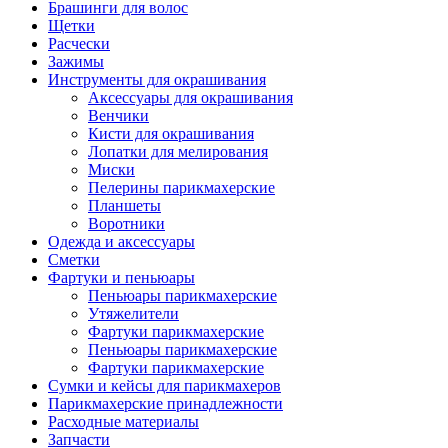
Брашинги для волос
Щетки
Расчески
Зажимы
Инструменты для окрашивания
Аксессуары для окрашивания
Венчики
Кисти для окрашивания
Лопатки для мелирования
Миски
Пелерины парикмахерские
Планшеты
Воротники
Одежда и аксессуары
Сметки
Фартуки и пеньюары
Пеньюары парикмахерские
Утяжелители
Фартуки парикмахерские
Пеньюары парикмахерские
Фартуки парикмахерские
Сумки и кейсы для парикмахеров
Парикмахерские принадлежности
Расходные материалы
Запчасти