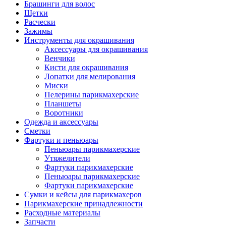
Брашинги для волос
Щетки
Расчески
Зажимы
Инструменты для окрашивания
Аксессуары для окрашивания
Венчики
Кисти для окрашивания
Лопатки для мелирования
Миски
Пелерины парикмахерские
Планшеты
Воротники
Одежда и аксессуары
Сметки
Фартуки и пеньюары
Пеньюары парикмахерские
Утяжелители
Фартуки парикмахерские
Пеньюары парикмахерские
Фартуки парикмахерские
Сумки и кейсы для парикмахеров
Парикмахерские принадлежности
Расходные материалы
Запчасти