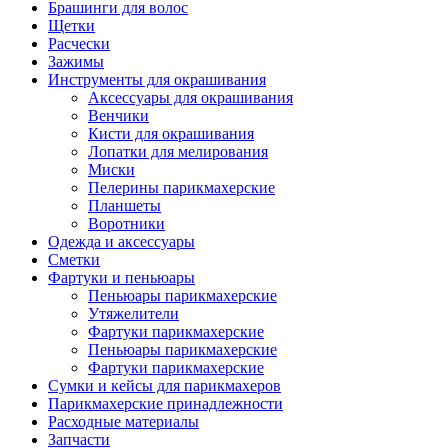
Брашинги для волос
Щетки
Расчески
Зажимы
Инструменты для окрашивания
Аксессуары для окрашивания
Венчики
Кисти для окрашивания
Лопатки для мелирования
Миски
Пелерины парикмахерские
Планшеты
Воротники
Одежда и аксессуары
Сметки
Фартуки и пеньюары
Пеньюары парикмахерские
Утяжелители
Фартуки парикмахерские
Пеньюары парикмахерские
Фартуки парикмахерские
Сумки и кейсы для парикмахеров
Парикмахерские принадлежности
Расходные материалы
Запчасти