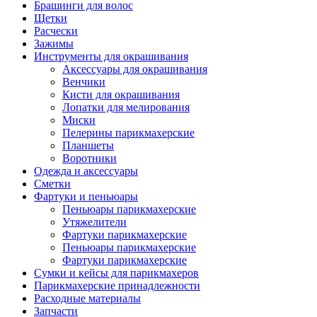
Брашинги для волос
Щетки
Расчески
Зажимы
Инструменты для окрашивания
Аксессуары для окрашивания
Венчики
Кисти для окрашивания
Лопатки для мелирования
Миски
Пелерины парикмахерские
Планшеты
Воротники
Одежда и аксессуары
Сметки
Фартуки и пеньюары
Пеньюары парикмахерские
Утяжелители
Фартуки парикмахерские
Пеньюары парикмахерские
Фартуки парикмахерские
Сумки и кейсы для парикмахеров
Парикмахерские принадлежности
Расходные материалы
Запчасти