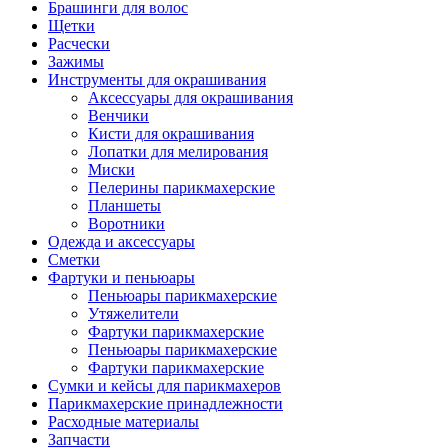
Брашинги для волос
Щетки
Расчески
Зажимы
Инструменты для окрашивания
Аксессуары для окрашивания
Венчики
Кисти для окрашивания
Лопатки для мелирования
Миски
Пелерины парикмахерские
Планшеты
Воротники
Одежда и аксессуары
Сметки
Фартуки и пеньюары
Пеньюары парикмахерские
Утяжелители
Фартуки парикмахерские
Пеньюары парикмахерские
Фартуки парикмахерские
Сумки и кейсы для парикмахеров
Парикмахерские принадлежности
Расходные материалы
Запчасти