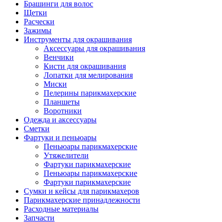
Брашинги для волос
Щетки
Расчески
Зажимы
Инструменты для окрашивания
Аксессуары для окрашивания
Венчики
Кисти для окрашивания
Лопатки для мелирования
Миски
Пелерины парикмахерские
Планшеты
Воротники
Одежда и аксессуары
Сметки
Фартуки и пеньюары
Пеньюары парикмахерские
Утяжелители
Фартуки парикмахерские
Пеньюары парикмахерские
Фартуки парикмахерские
Сумки и кейсы для парикмахеров
Парикмахерские принадлежности
Расходные материалы
Запчасти