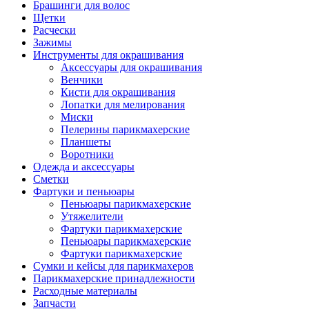
Брашинги для волос
Щетки
Расчески
Зажимы
Инструменты для окрашивания
Аксессуары для окрашивания
Венчики
Кисти для окрашивания
Лопатки для мелирования
Миски
Пелерины парикмахерские
Планшеты
Воротники
Одежда и аксессуары
Сметки
Фартуки и пеньюары
Пеньюары парикмахерские
Утяжелители
Фартуки парикмахерские
Пеньюары парикмахерские
Фартуки парикмахерские
Сумки и кейсы для парикмахеров
Парикмахерские принадлежности
Расходные материалы
Запчасти