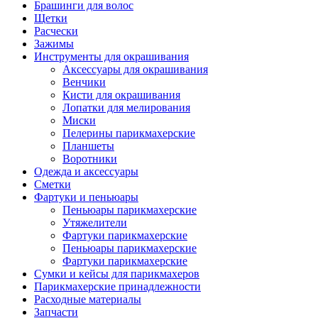
Брашинги для волос
Щетки
Расчески
Зажимы
Инструменты для окрашивания
Аксессуары для окрашивания
Венчики
Кисти для окрашивания
Лопатки для мелирования
Миски
Пелерины парикмахерские
Планшеты
Воротники
Одежда и аксессуары
Сметки
Фартуки и пеньюары
Пеньюары парикмахерские
Утяжелители
Фартуки парикмахерские
Пеньюары парикмахерские
Фартуки парикмахерские
Сумки и кейсы для парикмахеров
Парикмахерские принадлежности
Расходные материалы
Запчасти