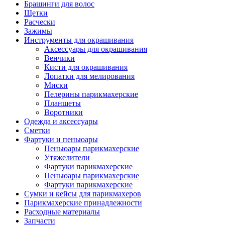
Брашинги для волос
Щетки
Расчески
Зажимы
Инструменты для окрашивания
Аксессуары для окрашивания
Венчики
Кисти для окрашивания
Лопатки для мелирования
Миски
Пелерины парикмахерские
Планшеты
Воротники
Одежда и аксессуары
Сметки
Фартуки и пеньюары
Пеньюары парикмахерские
Утяжелители
Фартуки парикмахерские
Пеньюары парикмахерские
Фартуки парикмахерские
Сумки и кейсы для парикмахеров
Парикмахерские принадлежности
Расходные материалы
Запчасти