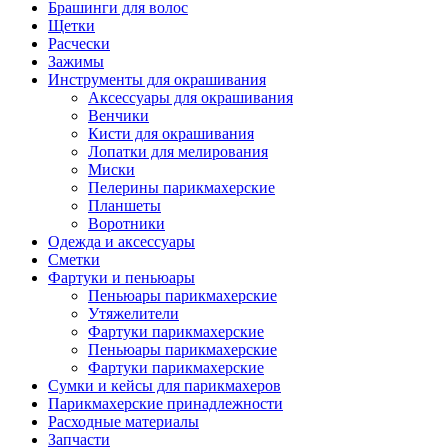
Брашинги для волос
Щетки
Расчески
Зажимы
Инструменты для окрашивания
Аксессуары для окрашивания
Венчики
Кисти для окрашивания
Лопатки для мелирования
Миски
Пелерины парикмахерские
Планшеты
Воротники
Одежда и аксессуары
Сметки
Фартуки и пеньюары
Пеньюары парикмахерские
Утяжелители
Фартуки парикмахерские
Пеньюары парикмахерские
Фартуки парикмахерские
Сумки и кейсы для парикмахеров
Парикмахерские принадлежности
Расходные материалы
Запчасти