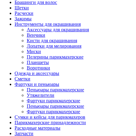
Брашинги для волос
Щетки
Расчески
Зажимы
Инструменты для окрашивания
Аксессуары для окрашивания
Венчики
Кисти для окрашивания
Лопатки для мелирования
Миски
Пелерины парикмахерские
Планшеты
Воротники
Одежда и аксессуары
Сметки
Фартуки и пеньюары
Пеньюары парикмахерские
Утяжелители
Фартуки парикмахерские
Пеньюары парикмахерские
Фартуки парикмахерские
Сумки и кейсы для парикмахеров
Парикмахерские принадлежности
Расходные материалы
Запчасти