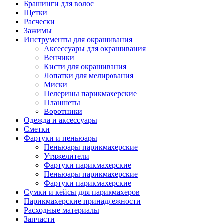
Брашинги для волос
Щетки
Расчески
Зажимы
Инструменты для окрашивания
Аксессуары для окрашивания
Венчики
Кисти для окрашивания
Лопатки для мелирования
Миски
Пелерины парикмахерские
Планшеты
Воротники
Одежда и аксессуары
Сметки
Фартуки и пеньюары
Пеньюары парикмахерские
Утяжелители
Фартуки парикмахерские
Пеньюары парикмахерские
Фартуки парикмахерские
Сумки и кейсы для парикмахеров
Парикмахерские принадлежности
Расходные материалы
Запчасти