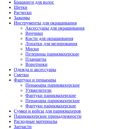
Брашинги для волос
Щетки
Расчески
Зажимы
Инструменты для окрашивания
Аксессуары для окрашивания
Венчики
Кисти для окрашивания
Лопатки для мелирования
Миски
Пелерины парикмахерские
Планшеты
Воротники
Одежда и аксессуары
Сметки
Фартуки и пеньюары
Пеньюары парикмахерские
Утяжелители
Фартуки парикмахерские
Пеньюары парикмахерские
Фартуки парикмахерские
Сумки и кейсы для парикмахеров
Парикмахерские принадлежности
Расходные материалы
Запчасти