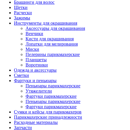
Брашинги для волос
Щетки
Расчески
Зажимы
Инструменты для окрашивания
Аксессуары для окрашивания
Венчики
Кисти для окрашивания
Лопатки для мелирования
Миски
Пелерины парикмахерские
Планшеты
Воротники
Одежда и аксессуары
Сметки
Фартуки и пеньюары
Пеньюары парикмахерские
Утяжелители
Фартуки парикмахерские
Пеньюары парикмахерские
Фартуки парикмахерские
Сумки и кейсы для парикмахеров
Парикмахерские принадлежности
Расходные материалы
Запчасти