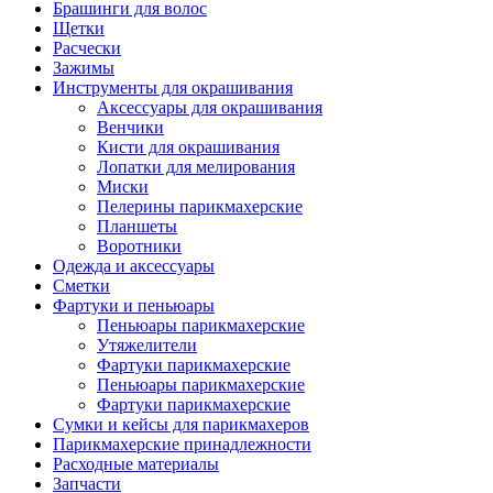
Брашинги для волос
Щетки
Расчески
Зажимы
Инструменты для окрашивания
Аксессуары для окрашивания
Венчики
Кисти для окрашивания
Лопатки для мелирования
Миски
Пелерины парикмахерские
Планшеты
Воротники
Одежда и аксессуары
Сметки
Фартуки и пеньюары
Пеньюары парикмахерские
Утяжелители
Фартуки парикмахерские
Пеньюары парикмахерские
Фартуки парикмахерские
Сумки и кейсы для парикмахеров
Парикмахерские принадлежности
Расходные материалы
Запчасти