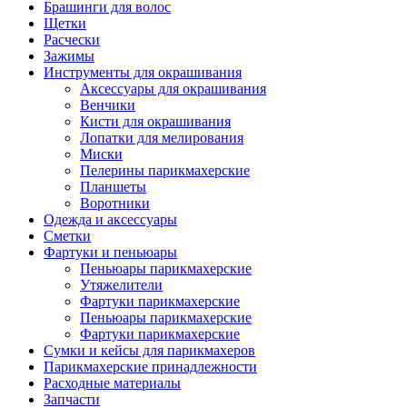
Брашинги для волос
Щетки
Расчески
Зажимы
Инструменты для окрашивания
Аксессуары для окрашивания
Венчики
Кисти для окрашивания
Лопатки для мелирования
Миски
Пелерины парикмахерские
Планшеты
Воротники
Одежда и аксессуары
Сметки
Фартуки и пеньюары
Пеньюары парикмахерские
Утяжелители
Фартуки парикмахерские
Пеньюары парикмахерские
Фартуки парикмахерские
Сумки и кейсы для парикмахеров
Парикмахерские принадлежности
Расходные материалы
Запчасти