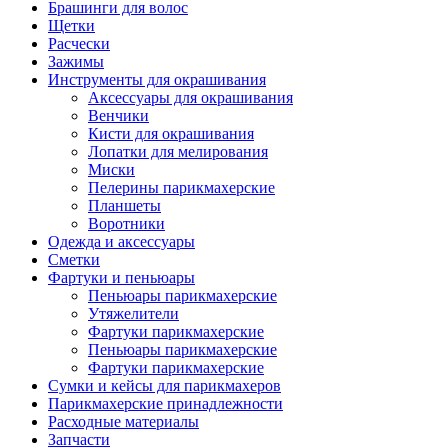
Брашинги для волос
Щетки
Расчески
Зажимы
Инструменты для окрашивания
Аксессуары для окрашивания
Венчики
Кисти для окрашивания
Лопатки для мелирования
Миски
Пелерины парикмахерские
Планшеты
Воротники
Одежда и аксессуары
Сметки
Фартуки и пеньюары
Пеньюары парикмахерские
Утяжелители
Фартуки парикмахерские
Пеньюары парикмахерские
Фартуки парикмахерские
Сумки и кейсы для парикмахеров
Парикмахерские принадлежности
Расходные материалы
Запчасти