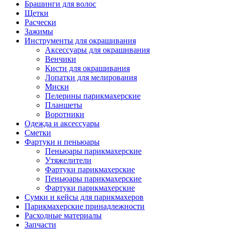
Брашинги для волос
Щетки
Расчески
Зажимы
Инструменты для окрашивания
Аксессуары для окрашивания
Венчики
Кисти для окрашивания
Лопатки для мелирования
Миски
Пелерины парикмахерские
Планшеты
Воротники
Одежда и аксессуары
Сметки
Фартуки и пеньюары
Пеньюары парикмахерские
Утяжелители
Фартуки парикмахерские
Пеньюары парикмахерские
Фартуки парикмахерские
Сумки и кейсы для парикмахеров
Парикмахерские принадлежности
Расходные материалы
Запчасти