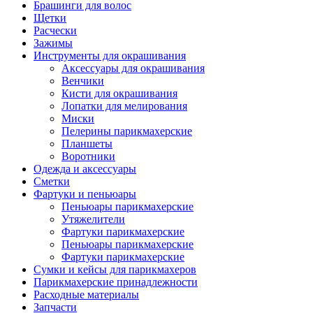
Брашинги для волос
Щетки
Расчески
Зажимы
Инструменты для окрашивания
Аксессуары для окрашивания
Венчики
Кисти для окрашивания
Лопатки для мелирования
Миски
Пелерины парикмахерские
Планшеты
Воротники
Одежда и аксессуары
Сметки
Фартуки и пеньюары
Пеньюары парикмахерские
Утяжелители
Фартуки парикмахерские
Пеньюары парикмахерские
Фартуки парикмахерские
Сумки и кейсы для парикмахеров
Парикмахерские принадлежности
Расходные материалы
Запчасти