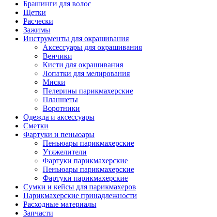
Брашинги для волос
Щетки
Расчески
Зажимы
Инструменты для окрашивания
Аксессуары для окрашивания
Венчики
Кисти для окрашивания
Лопатки для мелирования
Миски
Пелерины парикмахерские
Планшеты
Воротники
Одежда и аксессуары
Сметки
Фартуки и пеньюары
Пеньюары парикмахерские
Утяжелители
Фартуки парикмахерские
Пеньюары парикмахерские
Фартуки парикмахерские
Сумки и кейсы для парикмахеров
Парикмахерские принадлежности
Расходные материалы
Запчасти