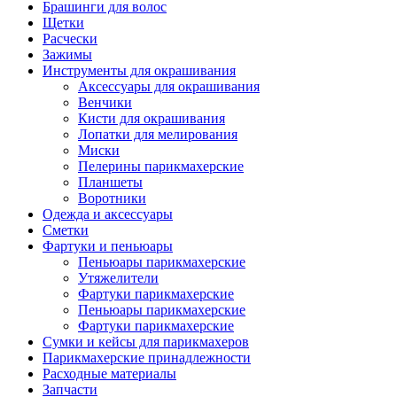
Брашинги для волос
Щетки
Расчески
Зажимы
Инструменты для окрашивания
Аксессуары для окрашивания
Венчики
Кисти для окрашивания
Лопатки для мелирования
Миски
Пелерины парикмахерские
Планшеты
Воротники
Одежда и аксессуары
Сметки
Фартуки и пеньюары
Пеньюары парикмахерские
Утяжелители
Фартуки парикмахерские
Пеньюары парикмахерские
Фартуки парикмахерские
Сумки и кейсы для парикмахеров
Парикмахерские принадлежности
Расходные материалы
Запчасти