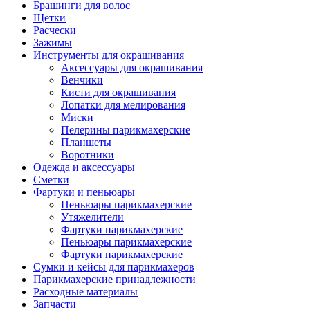
Брашинги для волос
Щетки
Расчески
Зажимы
Инструменты для окрашивания
Аксессуары для окрашивания
Венчики
Кисти для окрашивания
Лопатки для мелирования
Миски
Пелерины парикмахерские
Планшеты
Воротники
Одежда и аксессуары
Сметки
Фартуки и пеньюары
Пеньюары парикмахерские
Утяжелители
Фартуки парикмахерские
Пеньюары парикмахерские
Фартуки парикмахерские
Сумки и кейсы для парикмахеров
Парикмахерские принадлежности
Расходные материалы
Запчасти