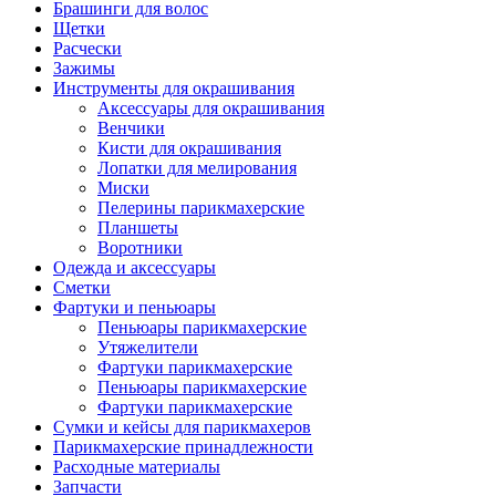
Брашинги для волос
Щетки
Расчески
Зажимы
Инструменты для окрашивания
Аксессуары для окрашивания
Венчики
Кисти для окрашивания
Лопатки для мелирования
Миски
Пелерины парикмахерские
Планшеты
Воротники
Одежда и аксессуары
Сметки
Фартуки и пеньюары
Пеньюары парикмахерские
Утяжелители
Фартуки парикмахерские
Пеньюары парикмахерские
Фартуки парикмахерские
Сумки и кейсы для парикмахеров
Парикмахерские принадлежности
Расходные материалы
Запчасти