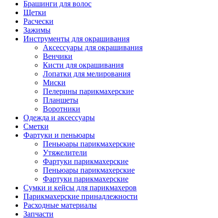
Брашинги для волос
Щетки
Расчески
Зажимы
Инструменты для окрашивания
Аксессуары для окрашивания
Венчики
Кисти для окрашивания
Лопатки для мелирования
Миски
Пелерины парикмахерские
Планшеты
Воротники
Одежда и аксессуары
Сметки
Фартуки и пеньюары
Пеньюары парикмахерские
Утяжелители
Фартуки парикмахерские
Пеньюары парикмахерские
Фартуки парикмахерские
Сумки и кейсы для парикмахеров
Парикмахерские принадлежности
Расходные материалы
Запчасти