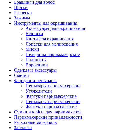
Брашинги для волос
Щетки
Расчески
Зажимы
Инструменты для окрашивания
Аксессуары для окрашивания
Венчики
Кисти для окрашивания
Лопатки для мелирования
Миски
Пелерины парикмахерские
Планшеты
Воротники
Одежда и аксессуары
Сметки
Фартуки и пеньюары
Пеньюары парикмахерские
Утяжелители
Фартуки парикмахерские
Пеньюары парикмахерские
Фартуки парикмахерские
Сумки и кейсы для парикмахеров
Парикмахерские принадлежности
Расходные материалы
Запчасти