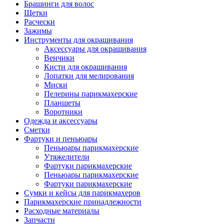
Брашинги для волос
Щетки
Расчески
Зажимы
Инструменты для окрашивания
Аксессуары для окрашивания
Венчики
Кисти для окрашивания
Лопатки для мелирования
Миски
Пелерины парикмахерские
Планшеты
Воротники
Одежда и аксессуары
Сметки
Фартуки и пеньюары
Пеньюары парикмахерские
Утяжелители
Фартуки парикмахерские
Пеньюары парикмахерские
Фартуки парикмахерские
Сумки и кейсы для парикмахеров
Парикмахерские принадлежности
Расходные материалы
Запчасти