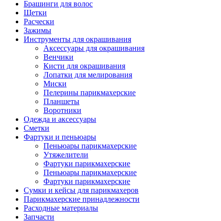
Брашинги для волос
Щетки
Расчески
Зажимы
Инструменты для окрашивания
Аксессуары для окрашивания
Венчики
Кисти для окрашивания
Лопатки для мелирования
Миски
Пелерины парикмахерские
Планшеты
Воротники
Одежда и аксессуары
Сметки
Фартуки и пеньюары
Пеньюары парикмахерские
Утяжелители
Фартуки парикмахерские
Пеньюары парикмахерские
Фартуки парикмахерские
Сумки и кейсы для парикмахеров
Парикмахерские принадлежности
Расходные материалы
Запчасти