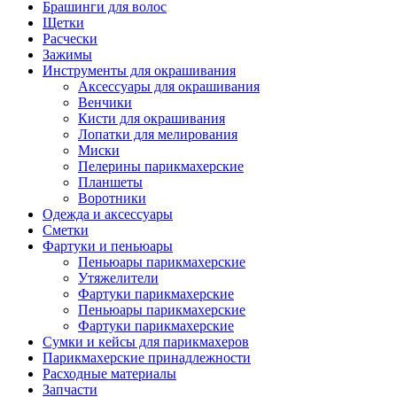
Брашинги для волос
Щетки
Расчески
Зажимы
Инструменты для окрашивания
Аксессуары для окрашивания
Венчики
Кисти для окрашивания
Лопатки для мелирования
Миски
Пелерины парикмахерские
Планшеты
Воротники
Одежда и аксессуары
Сметки
Фартуки и пеньюары
Пеньюары парикмахерские
Утяжелители
Фартуки парикмахерские
Пеньюары парикмахерские
Фартуки парикмахерские
Сумки и кейсы для парикмахеров
Парикмахерские принадлежности
Расходные материалы
Запчасти