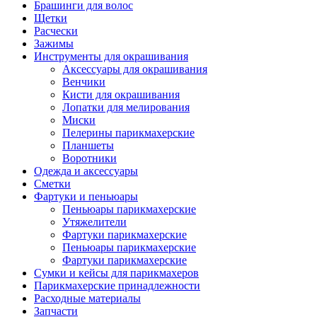
Брашинги для волос
Щетки
Расчески
Зажимы
Инструменты для окрашивания
Аксессуары для окрашивания
Венчики
Кисти для окрашивания
Лопатки для мелирования
Миски
Пелерины парикмахерские
Планшеты
Воротники
Одежда и аксессуары
Сметки
Фартуки и пеньюары
Пеньюары парикмахерские
Утяжелители
Фартуки парикмахерские
Пеньюары парикмахерские
Фартуки парикмахерские
Сумки и кейсы для парикмахеров
Парикмахерские принадлежности
Расходные материалы
Запчасти