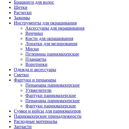
Брашинги для волос
Щетки
Расчески
Зажимы
Инструменты для окрашивания
Аксессуары для окрашивания
Венчики
Кисти для окрашивания
Лопатки для мелирования
Миски
Пелерины парикмахерские
Планшеты
Воротники
Одежда и аксессуары
Сметки
Фартуки и пеньюары
Пеньюары парикмахерские
Утяжелители
Фартуки парикмахерские
Пеньюары парикмахерские
Фартуки парикмахерские
Сумки и кейсы для парикмахеров
Парикмахерские принадлежности
Расходные материалы
Запчасти