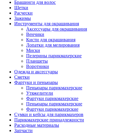
Брашинги для волос
Щетки
Расчески
Зажимы
Инструменты для окрашивания
Аксессуары для окрашивания
Венчики
Кисти для окрашивания
Лопатки для мелирования
Миски
Пелерины парикмахерские
Планшеты
Воротники
Одежда и аксессуары
Сметки
Фартуки и пеньюары
Пеньюары парикмахерские
Утяжелители
Фартуки парикмахерские
Пеньюары парикмахерские
Фартуки парикмахерские
Сумки и кейсы для парикмахеров
Парикмахерские принадлежности
Расходные материалы
Запчасти