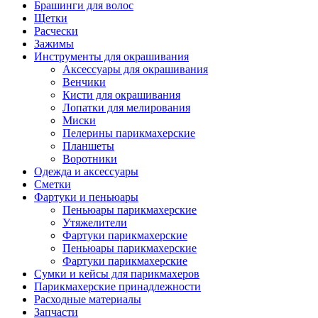
Брашинги для волос
Щетки
Расчески
Зажимы
Инструменты для окрашивания
Аксессуары для окрашивания
Венчики
Кисти для окрашивания
Лопатки для мелирования
Миски
Пелерины парикмахерские
Планшеты
Воротники
Одежда и аксессуары
Сметки
Фартуки и пеньюары
Пеньюары парикмахерские
Утяжелители
Фартуки парикмахерские
Пеньюары парикмахерские
Фартуки парикмахерские
Сумки и кейсы для парикмахеров
Парикмахерские принадлежности
Расходные материалы
Запчасти