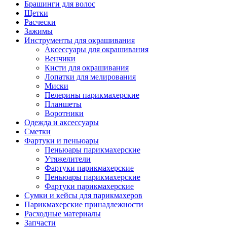
Брашинги для волос
Щетки
Расчески
Зажимы
Инструменты для окрашивания
Аксессуары для окрашивания
Венчики
Кисти для окрашивания
Лопатки для мелирования
Миски
Пелерины парикмахерские
Планшеты
Воротники
Одежда и аксессуары
Сметки
Фартуки и пеньюары
Пеньюары парикмахерские
Утяжелители
Фартуки парикмахерские
Пеньюары парикмахерские
Фартуки парикмахерские
Сумки и кейсы для парикмахеров
Парикмахерские принадлежности
Расходные материалы
Запчасти