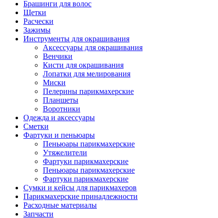
Брашинги для волос
Щетки
Расчески
Зажимы
Инструменты для окрашивания
Аксессуары для окрашивания
Венчики
Кисти для окрашивания
Лопатки для мелирования
Миски
Пелерины парикмахерские
Планшеты
Воротники
Одежда и аксессуары
Сметки
Фартуки и пеньюары
Пеньюары парикмахерские
Утяжелители
Фартуки парикмахерские
Пеньюары парикмахерские
Фартуки парикмахерские
Сумки и кейсы для парикмахеров
Парикмахерские принадлежности
Расходные материалы
Запчасти