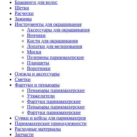
Брашинги для волос
Щетки
Расчески
Зажимы
Инструменты для окрашивания
Аксессуары для окрашивания
Венчики
Кисти для окрашивания
Лопатки для мелирования
Миски
Пелерины парикмахерские
Планшеты
Воротники
Одежда и аксессуары
Сметки
Фартуки и пеньюары
Пеньюары парикмахерские
Утяжелители
Фартуки парикмахерские
Пеньюары парикмахерские
Фартуки парикмахерские
Сумки и кейсы для парикмахеров
Парикмахерские принадлежности
Расходные материалы
Запчасти