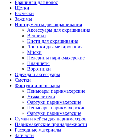
Брашинги для волос
Щетки
Расчески
Зажимы
Инструменты для окрашивания
Аксессуары для окрашивания
Венчики
Кисти для окрашивания
Лопатки для мелирования
Миски
Пелерины парикмахерские
Планшеты
Воротники
Одежда и аксессуары
Сметки
Фартуки и пеньюары
Пеньюары парикмахерские
Утяжелители
Фартуки парикмахерские
Пеньюары парикмахерские
Фартуки парикмахерские
Сумки и кейсы для парикмахеров
Парикмахерские принадлежности
Расходные материалы
Запчасти