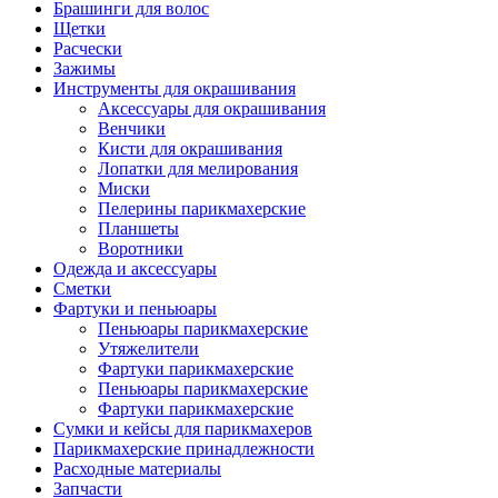
Брашинги для волос
Щетки
Расчески
Зажимы
Инструменты для окрашивания
Аксессуары для окрашивания
Венчики
Кисти для окрашивания
Лопатки для мелирования
Миски
Пелерины парикмахерские
Планшеты
Воротники
Одежда и аксессуары
Сметки
Фартуки и пеньюары
Пеньюары парикмахерские
Утяжелители
Фартуки парикмахерские
Пеньюары парикмахерские
Фартуки парикмахерские
Сумки и кейсы для парикмахеров
Парикмахерские принадлежности
Расходные материалы
Запчасти