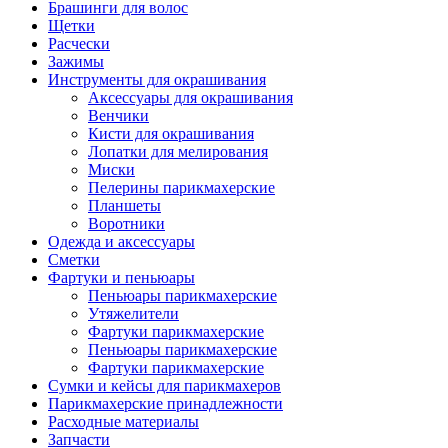
Брашинги для волос
Щетки
Расчески
Зажимы
Инструменты для окрашивания
Аксессуары для окрашивания
Венчики
Кисти для окрашивания
Лопатки для мелирования
Миски
Пелерины парикмахерские
Планшеты
Воротники
Одежда и аксессуары
Сметки
Фартуки и пеньюары
Пеньюары парикмахерские
Утяжелители
Фартуки парикмахерские
Пеньюары парикмахерские
Фартуки парикмахерские
Сумки и кейсы для парикмахеров
Парикмахерские принадлежности
Расходные материалы
Запчасти