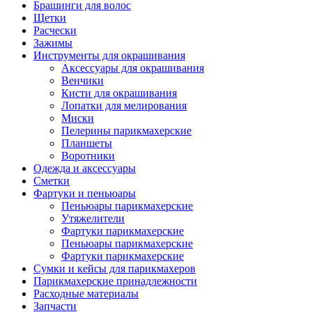
Брашинги для волос
Щетки
Расчески
Зажимы
Инструменты для окрашивания
Аксессуары для окрашивания
Венчики
Кисти для окрашивания
Лопатки для мелирования
Миски
Пелерины парикмахерские
Планшеты
Воротники
Одежда и аксессуары
Сметки
Фартуки и пеньюары
Пеньюары парикмахерские
Утяжелители
Фартуки парикмахерские
Пеньюары парикмахерские
Фартуки парикмахерские
Сумки и кейсы для парикмахеров
Парикмахерские принадлежности
Расходные материалы
Запчасти