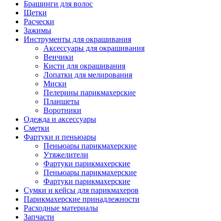
Брашинги для волос
Щетки
Расчески
Зажимы
Инструменты для окрашивания
Аксессуары для окрашивания
Венчики
Кисти для окрашивания
Лопатки для мелирования
Миски
Пелерины парикмахерские
Планшеты
Воротники
Одежда и аксессуары
Сметки
Фартуки и пеньюары
Пеньюары парикмахерские
Утяжелители
Фартуки парикмахерские
Пеньюары парикмахерские
Фартуки парикмахерские
Сумки и кейсы для парикмахеров
Парикмахерские принадлежности
Расходные материалы
Запчасти