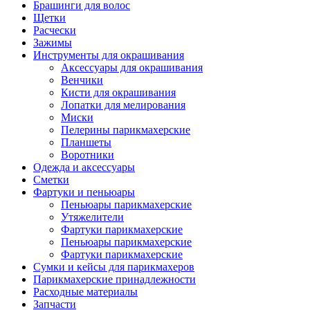
Брашинги для волос
Щетки
Расчески
Зажимы
Инструменты для окрашивания
Аксессуары для окрашивания
Венчики
Кисти для окрашивания
Лопатки для мелирования
Миски
Пелерины парикмахерские
Планшеты
Воротники
Одежда и аксессуары
Сметки
Фартуки и пеньюары
Пеньюары парикмахерские
Утяжелители
Фартуки парикмахерские
Пеньюары парикмахерские
Фартуки парикмахерские
Сумки и кейсы для парикмахеров
Парикмахерские принадлежности
Расходные материалы
Запчасти