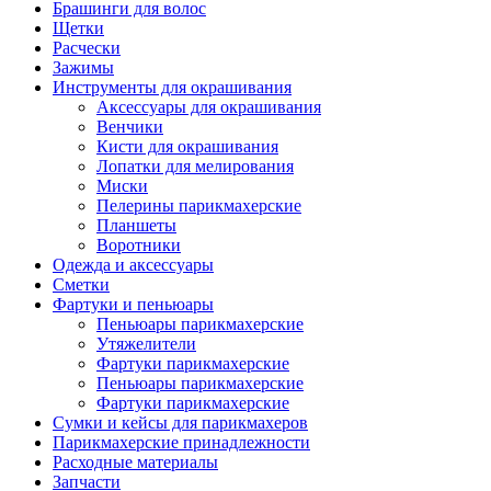
Брашинги для волос
Щетки
Расчески
Зажимы
Инструменты для окрашивания
Аксессуары для окрашивания
Венчики
Кисти для окрашивания
Лопатки для мелирования
Миски
Пелерины парикмахерские
Планшеты
Воротники
Одежда и аксессуары
Сметки
Фартуки и пеньюары
Пеньюары парикмахерские
Утяжелители
Фартуки парикмахерские
Пеньюары парикмахерские
Фартуки парикмахерские
Сумки и кейсы для парикмахеров
Парикмахерские принадлежности
Расходные материалы
Запчасти