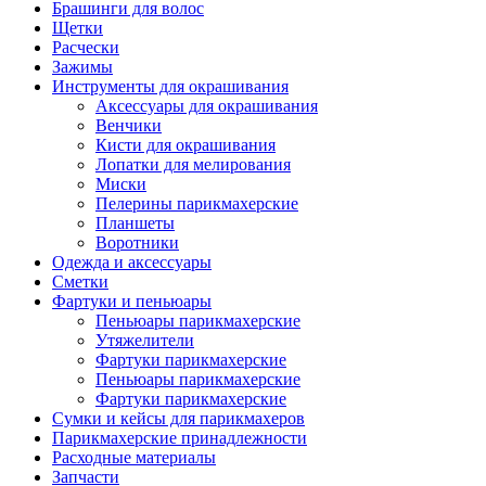
Брашинги для волос
Щетки
Расчески
Зажимы
Инструменты для окрашивания
Аксессуары для окрашивания
Венчики
Кисти для окрашивания
Лопатки для мелирования
Миски
Пелерины парикмахерские
Планшеты
Воротники
Одежда и аксессуары
Сметки
Фартуки и пеньюары
Пеньюары парикмахерские
Утяжелители
Фартуки парикмахерские
Пеньюары парикмахерские
Фартуки парикмахерские
Сумки и кейсы для парикмахеров
Парикмахерские принадлежности
Расходные материалы
Запчасти