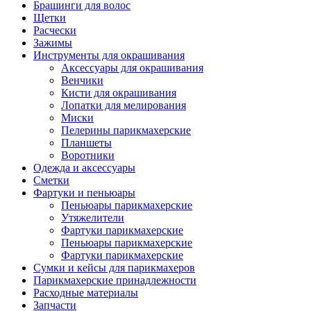
Брашинги для волос
Щетки
Расчески
Зажимы
Инструменты для окрашивания
Аксессуары для окрашивания
Венчики
Кисти для окрашивания
Лопатки для мелирования
Миски
Пелерины парикмахерские
Планшеты
Воротники
Одежда и аксессуары
Сметки
Фартуки и пеньюары
Пеньюары парикмахерские
Утяжелители
Фартуки парикмахерские
Пеньюары парикмахерские
Фартуки парикмахерские
Сумки и кейсы для парикмахеров
Парикмахерские принадлежности
Расходные материалы
Запчасти