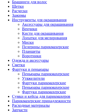
Брашинги для волос
Щетки
Расчески
Зажимы
Инструменты для окрашивания
Аксессуары для окрашивания
Венчики
Кисти для окрашивания
Лопатки для мелирования
Миски
Пелерины парикмахерские
Планшеты
Воротники
Одежда и аксессуары
Сметки
Фартуки и пеньюары
Пеньюары парикмахерские
Утяжелители
Фартуки парикмахерские
Пеньюары парикмахерские
Фартуки парикмахерские
Сумки и кейсы для парикмахеров
Парикмахерские принадлежности
Расходные материалы
Запчасти